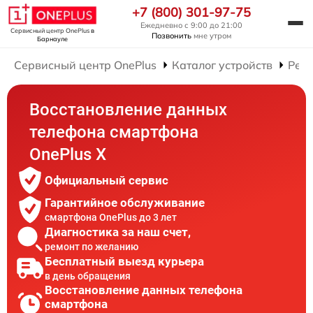
+7 (800) 301-97-75
Ежедневно с 9:00 до 21:00
Сервисный центр OnePlus
в
Позвонить
мне утром
Барнауле
Сервисный центр OnePlus
Каталог устройств
Рем
Восстановление данных
телефона смартфона
OnePlus X
Официальный сервис
Гарантийное обслуживание
смартфона OnePlus до 3 лет
Диагностика за наш счет,
ремонт по желанию
Бесплатный выезд курьера
в день обращения
Восстановление данных телефона
смартфона