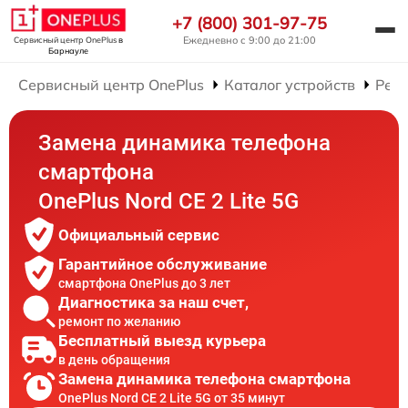
+7 (800) 301-97-75
Ежедневно с 9:00 до 21:00
Сервисный центр OnePlus
в
Барнауле
Сервисный центр OnePlus
Каталог устройств
Рем
Замена динамика телефона
смартфона
OnePlus Nord CE 2 Lite 5G
Официальный сервис
Гарантийное обслуживание
смартфона OnePlus до 3 лет
Диагностика за наш счет,
ремонт по желанию
Бесплатный выезд курьера
в день обращения
Замена динамика телефона смартфона
OnePlus Nord CE 2 Lite 5G от 35 минут