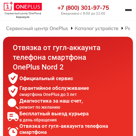
+7 (800) 301-97-75
Ежедневно с 9:00 до 21:00
Сервисный центр OnePlus
в
Барнауле
Сервисный центр OnePlus
Каталог устройств
Рем
Отвязка от гугл-аккаунта
телефона смартфона
OnePlus Nord 2
Официальный сервис
Гарантийное обслуживание
смартфона OnePlus до 3 лет
Диагностика за наш счет,
ремонт по желанию
Бесплатный выезд курьера
в день обращения
Отвязка от гугл-аккаунта телефона
смартфона