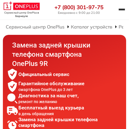
+7 (800) 301-97-75
Ежедневно с 9:00 до 21:00
Сервисный центр OnePlus
в
Барнауле
Сервисный центр OnePlus
Каталог устройств
Рем
Замена задней крышки
телефона смартфона
OnePlus 9R
Официальный сервис
Гарантийное обслуживание
смартфона OnePlus до 3 лет
Диагностика за наш счет,
ремонт по желанию
Бесплатный выезд курьера
в день обращения
Замена задней крышки телефона
смартфона