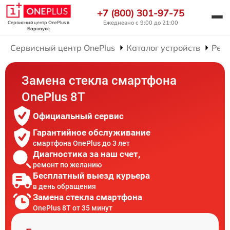
+7 (800) 301-97-75
Ежедневно с 9:00 до 21:00
Сервисный центр OnePlus
в
Барнауле
Сервисный центр OnePlus
Каталог устройств
Рем
Замена стекла смартфона
OnePlus 8T
Официальный сервис
Гарантийное обслуживание
смартфона OnePlus до 3 лет
Диагностика за наш счет,
ремонт по желанию
Бесплатный выезд курьера
в день обращения
Замена стекла смартфона
OnePlus 8T от 35 минут