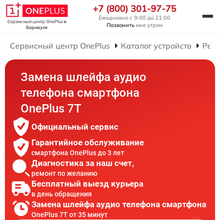
+7 (800) 301-97-75
Ежедневно с 9:00 до 21:00
Сервисный центр OnePlus
в
Позвонить
мне утром
Барнауле
Сервисный центр OnePlus
Каталог устройств
Рем
Замена шлейфа аудио
телефона смартфона
OnePlus 7T
Официальный сервис
Гарантийное обслуживание
смартфона OnePlus до 3 лет
Диагностика за наш счет,
ремонт по желанию
Бесплатный выезд курьера
в день обращения
Замена шлейфа аудио телефона смартфона
OnePlus 7T от 35 минут