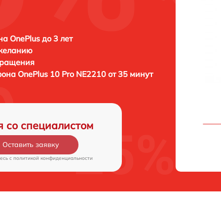
а OnePlus до 3 лет
 желанию
бращения
фона
OnePlus 10 Pro NE2210 от 35 минут
я со специалистом
Оставить заявку
есь c
политикой конфиденциальности