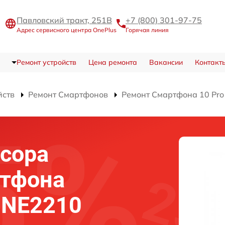
Павловский тракт, 251В
+7 (800) 301-97-75
Адрес сервисного центра OnePlus
Горячая линия
Ремонт устройств
Цена ремонта
Вакансии
Контакт
йств
Ремонт Смартфонов
Ремонт Смартфона 10 Pr
сора
ртфона
o NE2210