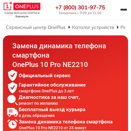
+7 (800) 301-97-75
Ежедневно с 9:00 до 21:00
Сервисный центр OnePlus
в
Барнауле
Сервисный центр OnePlus
Каталог устройств
Рем
Замена динамика телефона
смартфона
OnePlus 10 Pro NE2210
Официальный сервис
Гарантийное обслуживание
смартфона OnePlus до 3 лет
Диагностика за наш счет,
ремонт по желанию
Бесплатный выезд курьера
в день обращения
Замена динамика телефона смартфона
OnePlus 10 Pro NE2210 от 35 минут